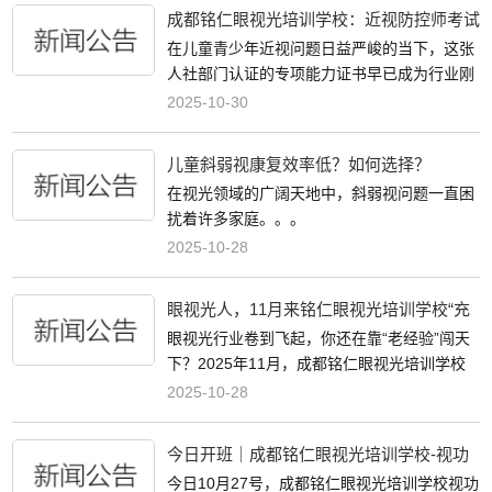
身定制，助力突破职业瓶颈，进阶成为行
成都铭仁眼视光培训学校：近视防控师考试
开考，这张人社认证的"黄金证书"，眼视光
在儿童青少年近视问题日益严峻的当下，这张
人必冲
人社部门认证的专项能力证书早已成为行业刚
需，今天就为大家彻底讲透它的核心价值！
2025-10-30
儿童斜弱视康复效率低？如何选择？
在视光领域的广阔天地中，斜弱视问题一直困
扰着许多家庭。。。
2025-10-28
眼视光人，11月来铭仁眼视光培训学校“充
电”！这波课程直接把竞争力拉满！
眼视光行业卷到飞起，你还在靠“老经验”闯天
下？2025年11月，成都铭仁眼视光培训学校
带着能落地、能提效、能突破的线下课程来
2025-10-28
了！从基础技能到高阶技术，从临床实战到经
营升级，总有一款戳中你急需提升的点～
今日开班｜成都铭仁眼视光培训学校-视功
能精英班：10年+师资、实战教学，助你精
今日10月27号，成都铭仁眼视光培训学校视功