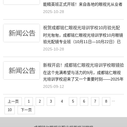
进视功能技术
能精英班正式开班！来自各地的眼视光从业者
齐聚一堂，带着对专业提升的渴望开启学习之
2025-10-28
旅，在此我们向全体学员致以热烈祝贺，也期
待大家在接下来的课程中收获满满、学有
祝贺成都铭仁眼视光培训学校10月验光配
镜班顺利结业！11月班席位火热预定中
时光匆匆，成都铭仁眼视光培训学校10月眼镜
验光配镜专业班（10月11日—10月22日）已
圆满落幕，全体学员顺利结业！
2025-10-28
新程开启！成都铭仁眼视光培训学校眼镜验
光配镜专业班今日开班
在这个充满希望与活力的9月，成都铭仁眼视
光培训学校迎来了又一个重要时刻——2025年
9月10号，眼镜验光配镜专业班正式开班！这
2025-09-12
不仅是新学员们学习生涯的起点，更是眼视光
行业注入新鲜血液的高光时刻。。。
...
上一页
1
2
3
4
5
6
7
8
10
下一页