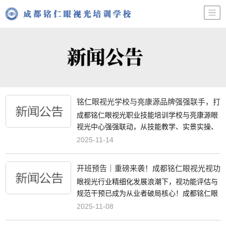
铭仁眼视光学校与亮康源品牌强强联手，打
造眼视光行业新生态
成都铭仁眼视光职业技能培训学校与亮康源眼
视光中心强强联动，从技能教学、实景实操、
品牌使用到货源供给，为眼视光行业创业人员
2025-11-14
提供全链条创业落地扶持
开班预告｜重磅来袭！成都铭仁眼视光视功
能专项高阶班限时开启
眼视光行业精细化发展浪潮下，视功能评估与
规范干预已成为从业者破局核心！成都铭仁眼
视光培训学校视功能专项高阶班，11月24
2025-11-08
日-11月28日重磅开班！专为行业进阶人士量