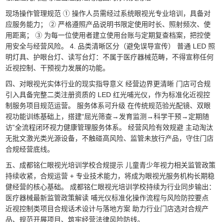
现场操作管理规范 ① 操作人员需经过系统眼视光专业培训，具备对
应服务能力； ② 严格遵照产品说明书限定使用时长、照射频次、使
用距离； ③ 为每一位使用者建立使用台账与定期复查档案，把控使
用安全与经营风险。 4. 品类清晰区分（避免误导宣传） 普通 LED 照
明灯具、护眼台灯、读写台灯：不属于医疗器械范畴，不得宣称任何
近视控制、干预视力发展的功能。
四、对眼视光实体行业的现实指导意义 经营边界更清晰 门店可合规
引入具备完整二类注册资质的 LED 红光哺光仪，作为标准化近视控
制服务项目规范运营。 服务体系可升级 在传统规范验光配镜、双眼
视功能训练基础上，搭建“屈光筛查→发育监测→科学干预→定期随
访”全流程闭环视力健康管理服务体系。 经营风险有效规避 主动淘汰
无批文激光类光源设备，不触碰高风险、监管未放行产品，守住门店
合规经营底线。
五、成都铭仁眼视光培训学校合规提示 儿童青少年视力相关监管政策
持续收紧，合规运营 + 专业技术能力，将成为眼视光服务机构长期稳
健经营的核心基础。 成都铭仁眼视光培训学校持续为行业同步输出：
医疗器械最新监管政策解读 哺光仪标准化操作流程与风险防控要点
近视控制类项目合规话术设计与落地方案 助力行业门店选对合规产
品、规范开展项目、筑牢经营法律风险防线。