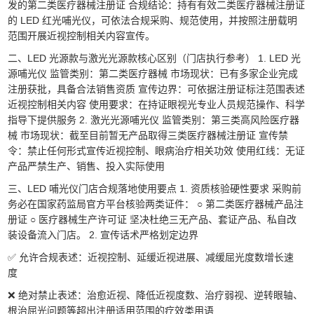
发的第二类医疗器械注册证 合规结论：持有有效二类医疗器械注册证
的 LED 红光哺光仪，可依法合规采购、规范使用，并按照注册载明
范围开展近视控制相关内容宣传。
二、LED 光源款与激光光源款核心区别（门店执行参考） 1. LED 光
源哺光仪 监管类别：第二类医疗器械 市场现状：已有多家企业完成
注册获批，具备合法销售资质 宣传边界：可依据注册证标注范围表述
近视控制相关内容 使用要求：在持证眼视光专业人员规范操作、科学
指导下提供服务 2. 激光光源哺光仪 监管类别：第三类高风险医疗器
械 市场现状：截至目前暂无产品取得三类医疗器械注册证 宣传禁
令：禁止任何形式宣传近视控制、眼病治疗相关功效 使用红线：无证
产品严禁生产、销售、投入实际使用
三、LED 哺光仪门店合规落地使用要点 1. 资质核验硬性要求 采购前
务必在国家药监局官方平台核验两类证件： ○ 第二类医疗器械产品注
册证 ○ 医疗器械生产许可证 坚决杜绝三无产品、套证产品、私自改
装设备流入门店。 2. 宣传话术严格划定边界
✅ 允许合规表述：近视控制、延缓近视进展、减缓屈光度数增长速
度
❌ 绝对禁止表述：治愈近视、降低近视度数、治疗弱视、逆转眼轴、
根治屈光问题等超出注册适用范围的疗效类用语