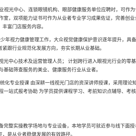
在专业视光中心、连锁眼镜机构、眼部健康服务单位应聘时，可作
工作室，双项能力证书可作为从业者专业学习成果佐证，完善创业
，丰富门店服务内容。
童青少年视力健康管理工作，大众视觉健康保护意识逐年提升，具
者紧跟行业规范化发展方向，夯实长期从业基础。
视光中心技术及运营管理人员； 计划跨行进入眼视光行业的零基
普与基础筛查服务的美业、健康服务行业从业者。
统化专业授课 由深耕一线视光门店的资深讲师授课，采用理论知
流程一站式报考协助 为学员提供课程学习、考前知识点辅导、考
备完整实操教学场地与专业设备，本地学员可就近参与线下面授
证，是从业者稳健发展的有效路径。